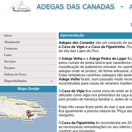
Apresentação
Início
Alojamento
Adegas das Canadas
são um conjunto de qua
a Casa da Vigia e a Casa da Figueirinha.
F
ic
Contactos
da vila das Lajes do Pico.
Lazer
A
Adega Velha
e a
Adega Pedra do Lagar
fic
Serviços
pelos currais de pedra lávica que caracteriza
classificação de património mundial. As casi
Preçário
adegas onde se produz, de forma artesanal, o
Galeria de Fotos
Estas simpáticas casinhas (adegas) são tamb
Adega Velha
foram, num passado muito recent
Disponibilidades
reconstruídas para casas de veraneio mantend
Mapa Google
A
Casa da Vigia
fica numa zona de onde se de
utilizado como vigia nos primórdios da caça à
pois proveio de herança familiar e, antes de s
Estas três casas ficam perto do mar o que per
fica igualmente a piscina natural da "Poça d
mergulho.
A
Casa da Figueirinha
foi reconstruída em 20
as necessárias remodelações no seu interior
conforto aos hóspedes.