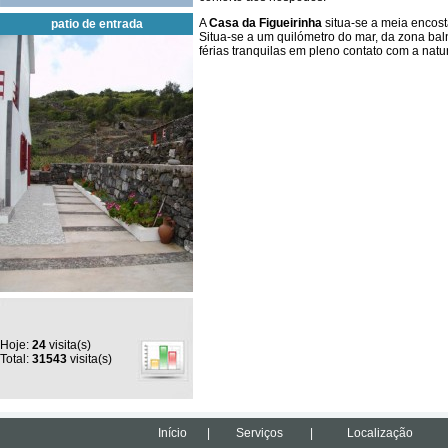
A
Casa da Figueirinha
situa-se a meia encost
patio de entrada
Situa-se a um quilómetro do mar, da zona bal
férias tranquilas em pleno contato com a natu
Hoje:
24
visita(s)
Total:
31543
visita(s)
Início
|
Serviços
|
Localização