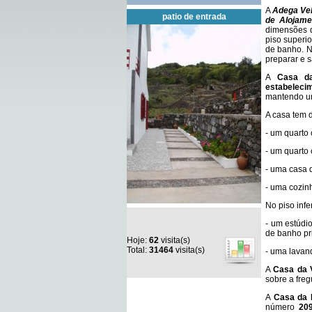
A
Adega Ve
patio de entrada
de Alojame
dimensões d
piso superi
de banho. N
preparar e 
A
Casa d
estabeleci
mantendo um
A casa tem 
- um quarto
- um quarto
- uma casa 
- uma cozin
No piso infe
- um estúdi
de banho pri
Hoje:
62
visita(s)
Total:
31464
visita(s)
- uma lavan
A
Casa da 
sobre a freg
A
Casa da F
número
20