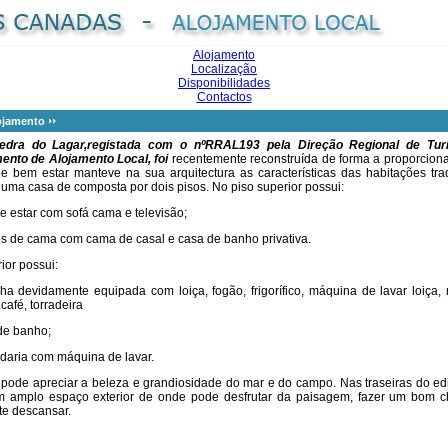
Alojamento
Localização
Disponibilidades
Contactos
ojamento
edra do Lagar,
registada com o nºRRAL193 pela Direção Regional de Tu
ento de Alojamento Local, foi
recentemente reconstruída de forma a proporcion
 e bem estar manteve na sua arquitectura as características das habitações tra
 uma casa de composta por dois pisos. No piso superior possui:
e estar com sofá cama e televisão;
tos de cama com cama de casal e casa de banho privativa.
rior possui:
ha devidamente equipada com loiça, fogão, frigorífico, máquina de lavar loiça,
afé, torradeira
de banho;
daria com máquina de lavar.
pode apreciar a beleza e grandiosidade do mar e do campo. Nas traseiras do edi
m amplo espaço exterior de onde pode desfrutar da paisagem, fazer um bom c
e descansar.