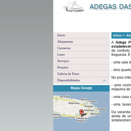
Início
Início
Al
Alojamento
A
Adega P
estabelecim
Contactos
de conforto
Lazer
freguesia. É
Serviços
- uma sala d
Preçário
- dois quar
Galeria de Fotos
No piso infe
Disponibilidades
- uma cozin
Mapa Google
máquina de c
- uma casa 
- uma lavan
Da varanda 
ainda de u
simplesment