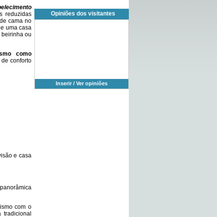
belecimento
Opiniões dos visitantes
s reduzidas
 de cama no
a e uma casa
 beirinha ou
rismo como
 de conforto
Inserir / Ver opiniões
visão e casa
a panorâmica
rismo com o
 tradicional