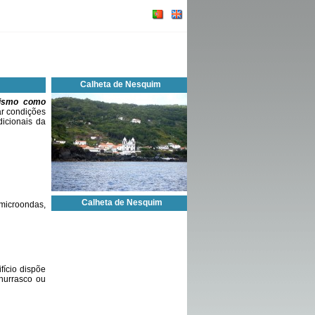
Calheta de Nesquim
rismo como
ar condições
dicionais da
Calheta de Nesquim
 microondas,
fício dispõe
hurrasco ou