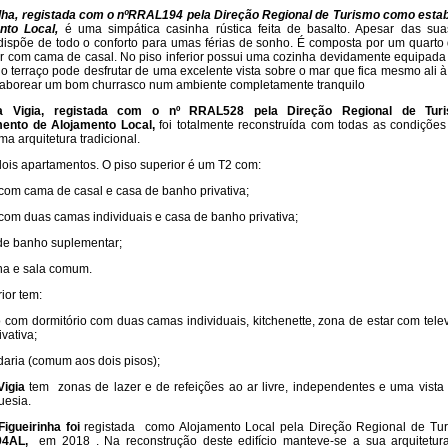
lha,
registada com o nºRRAL194 pela Direção Regional de Turismo como esta
nto Local,
é uma simpática casinha rústica feita de basalto. Apesar das sua
ispõe de todo o conforto para umas férias de sonho. É composta por um quarto
or com cama de casal. No piso inferior possui uma cozinha devidamente equipad
o terraço pode desfrutar de uma excelente vista sobre o mar que fica mesmo ali à
saborear um bom churrasco num ambiente completamente tranquilo
a Vigia,
registada com o nº RRAL528 pela Direção Regional de Tu
mento de Alojamento Local,
foi totalmente reconstruída com todas as condições
a arquitetura tradicional.
dois apartamentos. O piso superior é um T2 com:
 com cama de casal e casa de banho privativa;
 com duas camas individuais e casa de banho privativa;
de banho suplementar;
ha e sala comum.
rior tem:
o com dormitório com duas camas individuais, kitchenette, zona de estar com tele
vativa;
daria (comum aos dois pisos);
Vigia
tem zonas de lazer e de refeições ao ar livre, independentes e uma vist
uesia.
igueirinha foi
registada como Alojamento Local pela Direção Regional de Tu
94AL,
em 2018 . Na reconstrução deste edifício manteve-se a sua arquitetura